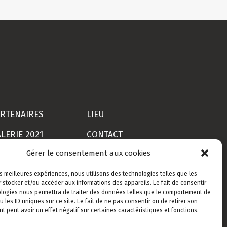
RTENAIRES
LIEU
LERIE 2021
CONTACT
Gérer le consentement aux cookies
VE & REPLAY
INSCRIPTION
ON COMPTE
CGV
les meilleures expériences, nous utilisons des technologies telles que les
 stocker et/ou accéder aux informations des appareils. Le fait de consentir
logies nous permettra de traiter des données telles que le comportement de
u les ID uniques sur ce site. Le fait de ne pas consentir ou de retirer son
 peut avoir un effet négatif sur certaines caractéristiques et fonctions.