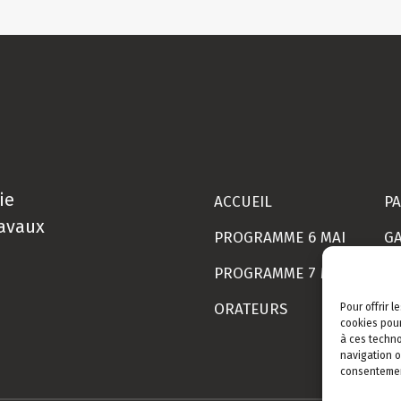
ie
ACCUEIL
PA
ravaux
PROGRAMME 6 MAI
GA
PROGRAMME 7 MAI
LI
ORATEURS
M
Pour offrir 
cookies pour
à ces techno
navigation o
consentement