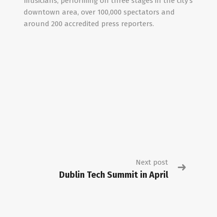
musicians, performing on three stages in the city’s
downtown area, over 100,000 spectators and
around 200 accredited press reporters.
Next post
Dublin Tech Summit in April