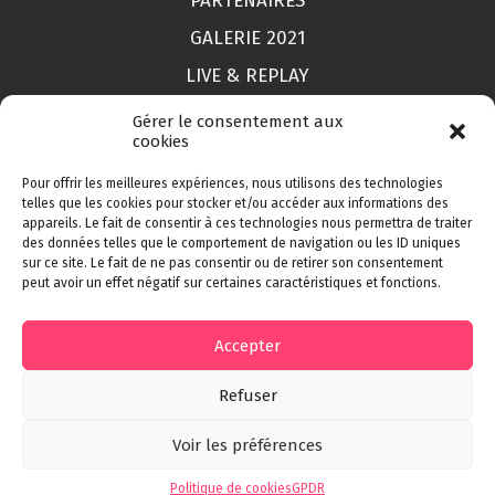
PARTENAIRES
GALERIE 2021
LIVE & REPLAY
MON COMPTE
Gérer le consentement aux
cookies
Pour offrir les meilleures expériences, nous utilisons des technologies
LIEU
telles que les cookies pour stocker et/ou accéder aux informations des
appareils. Le fait de consentir à ces technologies nous permettra de traiter
CONTACT
des données telles que le comportement de navigation ou les ID uniques
sur ce site. Le fait de ne pas consentir ou de retirer son consentement
INSCRIPTION
peut avoir un effet négatif sur certaines caractéristiques et fonctions.
CGV
Accepter
Refuser
Designed by
©
Grafikin
- Development by
Voir les préférences
Push Créatifs
. Tout droit réservés 2022
Politique de cookies
GPDR