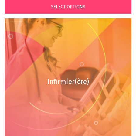
SELECT OPTIONS
Infirmier(ère)
€
€