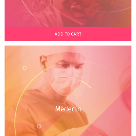
ADD TO CART
Médecin
€
€