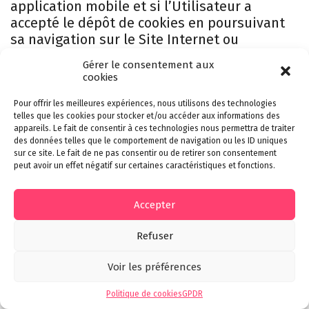
application mobile et si l’Utilisateur a
accepté le dépôt de cookies en poursuivant
sa navigation sur le Site Internet ou
l’application mobile de
Gérer le consentement aux
http://www.jvo.chirortho.be
, Twitter,
cookies
Facebook, Linkedin et Google Plus peuvent
également déposer des cookies sur vos
Pour offrir les meilleures expériences, nous utilisons des technologies
telles que les cookies pour stocker et/ou accéder aux informations des
terminaux (ordinateur, tablette, téléphone
appareils. Le fait de consentir à ces technologies nous permettra de traiter
portable).
des données telles que le comportement de navigation ou les ID uniques
sur ce site. Le fait de ne pas consentir ou de retirer son consentement
Ces types de cookies ne sont déposés sur vos
peut avoir un effet négatif sur certaines caractéristiques et fonctions.
terminaux qu’à condition que vous y
consentiez, en continuant votre navigation
Accepter
sur le Site Internet ou l’application mobile
de
http://www.jvo.chirortho.be
. À tout
Refuser
moment, l’Utilisateur peut néanmoins
revenir sur son consentement à ce que
Voir les préférences
http://www.jvo.chirortho.be
dépose ce type
Politique de cookies
GPDR
de cookies.