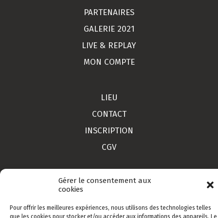
PARTENAIRES
GALERIE 2021
LIVE & REPLAY
MON COMPTE
LIEU
CONTACT
INSCRIPTION
CGV
Gérer le consentement aux
cookies
Designed by
©
Grafikin
- Development by
Pour offrir les meilleures expériences, nous utilisons des technologies telles
Push Créatifs
. Tout droit réservés 2022
que les cookies pour stocker et/ou accéder aux informations des appareils. Le